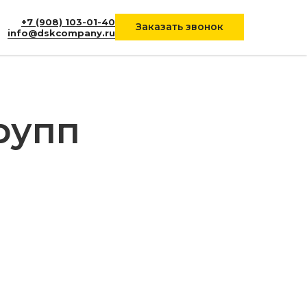
+7 (908) 103-01-40
Заказать звонок
info@dskcompany.ru
рупп